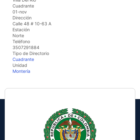
the
Cuadrante
screen
01-nov
reader
Dirección
to
Calle 48 # 10-63 A
help
Estación
you
Norte
navigate
Teléfono
and
3507291884
interact
Tipo de Directorio
with
Cuadrante
the
Unidad
content.
Montería