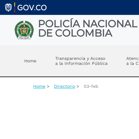
Welcome
Skip to main content
to
All
in
POLICÍA NACIONAL
One
DE COLOMBIA
Accessibility
screen
reader.
Toggle menu
To
start
Transparencia y Acceso
Atenc
Home
the
a la Información Pública
a la 
All
in
One
Accessibility
Home
Directorio
03-feb
screen
reader,
press
"Ctrl
+
/".
This
shortcut
activates