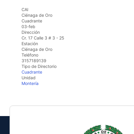
the
CAI
screen
Ciénaga de Oro
reader
Cuadrante
to
03-feb
help
Dirección
you
Cr. 17 Calle 3 # 3 - 25
navigate
Estación
and
Ciénaga de Oro
interact
Teléfono
with
3157189139
the
Tipo de Directorio
content.
Cuadrante
Unidad
Montería