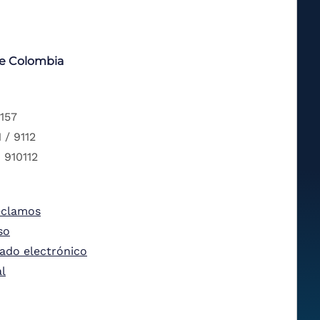
de Colombia
 157
 / 9112
 910112
eclamos
so
tado electrónico
al