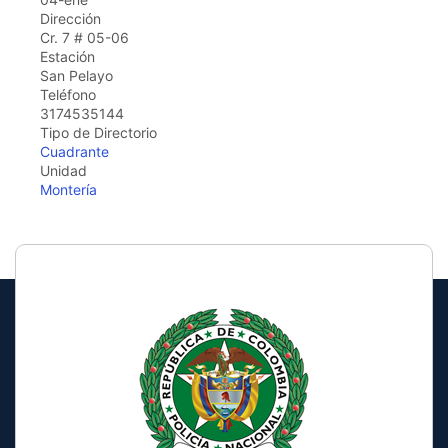
the
Dirección
screen
Cr. 7 # 05-06
reader
Estación
to
San Pelayo
help
Teléfono
you
3174535144
navigate
Tipo de Directorio
and
Cuadrante
interact
Unidad
with
Montería
the
content.