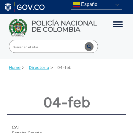
Skip to main content
Español
POLICÍA NACIONAL
Toggle m
DE COLOMBIA
Home
Directorio
04-feb
04-feb
CAI
Rancho Grande