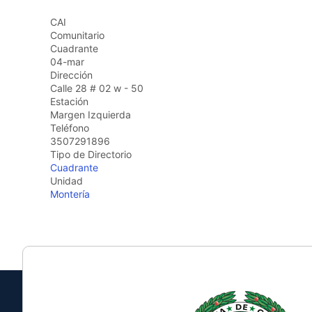
the
CAI
screen
Comunitario
reader
Cuadrante
to
04-mar
help
Dirección
you
Calle 28 # 02 w - 50
navigate
Estación
and
Margen Izquierda
interact
Teléfono
with
3507291896
the
Tipo de Directorio
content.
Cuadrante
Unidad
Montería