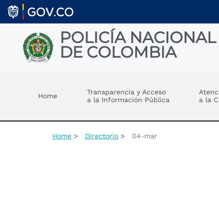
Welcome
Skip to main content
to
All
in
POLICÍA NACIONAL
One
DE COLOMBIA
Accessibility
screen
reader.
Toggle menu
To
start
Transparencia y Acceso
Atenc
Home
the
a la Información Pública
a la 
All
in
One
Accessibility
Home
Directorio
04-mar
screen
reader,
press
"Ctrl
+
/".
This
shortcut
activates