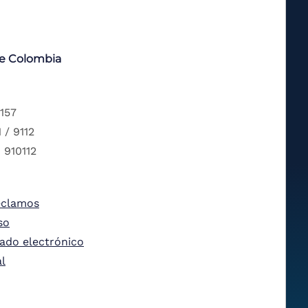
de Colombia
 157
 / 9112
 910112
eclamos
so
tado electrónico
al