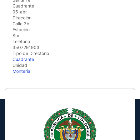
the
Cuadrante
screen
05-abr
reader
Dirección
to
Calle 3b
help
Estación
you
Sur
navigate
Teléfono
and
3507291903
interact
Tipo de Directorio
with
Cuadrante
the
Unidad
content.
Montería