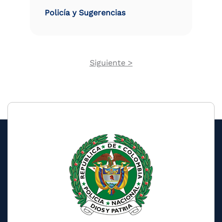
Policía y Sugerencias
Next
Siguiente >
Pagination
page