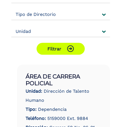
the
screen
Tipo de Directorio
reader
to
help
Unidad
you
navigate
and
interact
Filtrar
with
the
content.
ÁREA DE CARRERA
POLICIAL
Unidad:
Dirección de Talento
Humano
Tipo:
Dependencia
Teléfono:
5159000 Ext. 9884