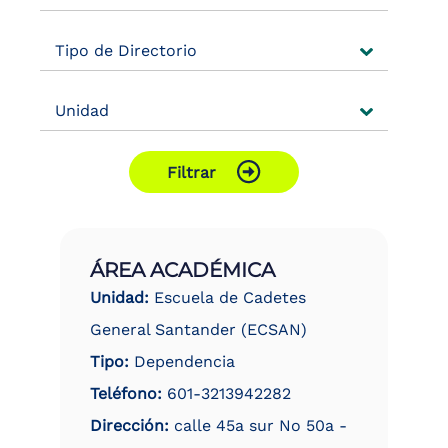
the
screen
Tipo de Directorio
reader
to
help
Unidad
you
navigate
and
interact
Filtrar
with
the
content.
ÁREA ACADÉMICA
Unidad:
Escuela de Cadetes
General Santander (ECSAN)
Tipo:
Dependencia
Teléfono:
601-3213942282
Dirección:
calle 45a sur No 50a -