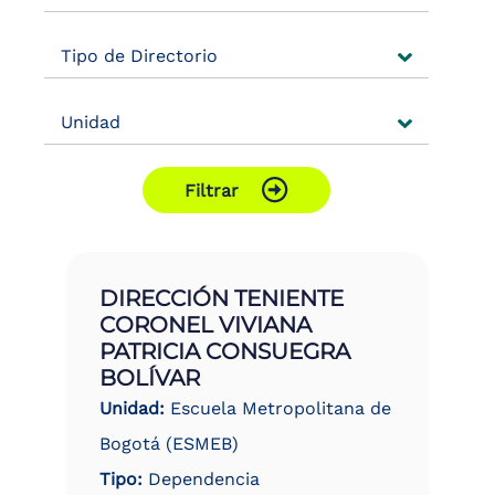
the
screen
Tipo de Directorio
reader
to
help
Unidad
you
navigate
and
interact
Filtrar
with
the
content.
DIRECCIÓN TENIENTE
CORONEL VIVIANA
PATRICIA CONSUEGRA
BOLÍVAR
Unidad:
Escuela Metropolitana de
Bogotá (ESMEB)
Tipo:
Dependencia