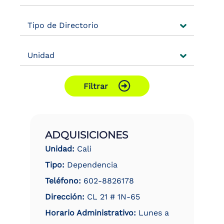
the
screen
Tipo de Directorio
reader
to
help
Unidad
you
navigate
and
interact
Filtrar
with
the
content.
ADQUISICIONES
Unidad:
Cali
Tipo:
Dependencia
Teléfono:
602-8826178
Dirección:
CL 21 # 1N-65
Horario Administrativo:
Lunes a