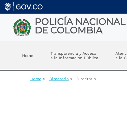
Welcome
Skip to main content
to
All
in
POLICÍA NACIONAL
One
DE COLOMBIA
Accessibility
screen
reader.
Toggle menu
To
start
Transparencia y Acceso
Atenc
Home
the
a la Información Pública
a la 
All
in
One
Accessibility
Home
Directorio
Directorio
screen
reader,
press
"Ctrl
+
/".
This
shortcut
activates