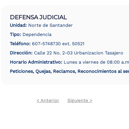
DEFENSA JUDICIAL
Unidad:
Norte de Santander
Tipo:
Dependencia
Teléfono:
607-5748730 ext. 50521
Dirección:
Calle 22 No. 2-03 Urbanizacion Tasajero
Horario Administrativo:
Lunes a viernes de 08:00 a.m
Peticiones, Quejas, Reclamos, Reconocimientos al ser
Previous
Next
< Anterior
Siguiente >
Pagination
page
page