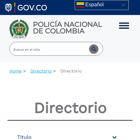
Skip to main content
Español
POLICÍA NACIONAL
Toggle m
DE COLOMBIA
Home
Directorio
Directorio
Directorio
Título