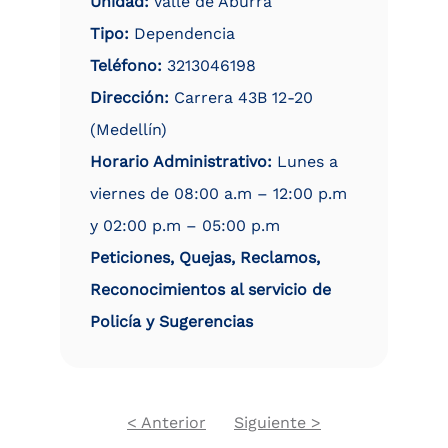
Unidad:
Valle de Aburrá
Tipo:
Dependencia
Teléfono:
3213046198
Dirección:
Carrera 43B 12-20
(Medellín)
Horario Administrativo:
Lunes a
viernes de 08:00 a.m – 12:00 p.m
y 02:00 p.m – 05:00 p.m
Peticiones, Quejas, Reclamos,
Reconocimientos al servicio de
Policía y Sugerencias
Previous
Next
< Anterior
Siguiente >
Pagination
page
page