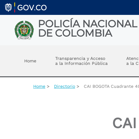
Welcome
Skip to main content
to
All
in
POLICÍA NACIONAL
One
DE COLOMBIA
Accessibility
screen
reader.
Toggle menu
To
start
Transparencia y Acceso
Atenc
Home
the
a la Información Pública
a la 
All
in
One
Accessibility
Home
Directorio
CAI BOGOTA Cuadrante 4
screen
reader,
press
"Ctrl
+
CAI
/".
This
shortcut
activates