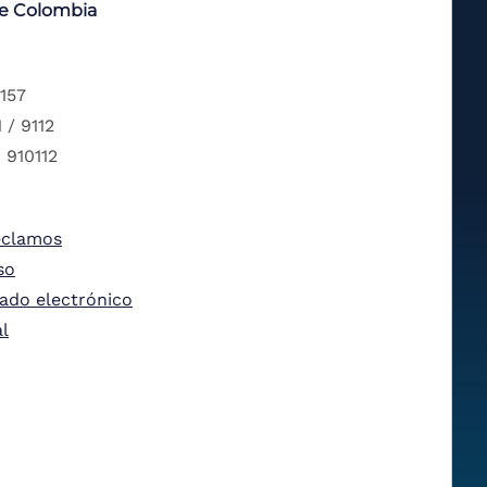
de Colombia
 157
 / 9112
 910112
eclamos
so
tado electrónico
al