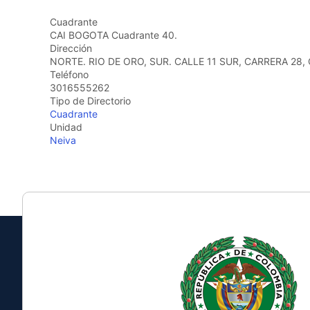
the
Cuadrante
screen
CAI BOGOTA Cuadrante 40.
reader
Dirección
to
NORTE. RIO DE ORO, SUR. CALLE 11 SUR, CARRERA 28,
help
Teléfono
you
3016555262
navigate
Tipo de Directorio
and
Cuadrante
interact
Unidad
with
Neiva
the
content.