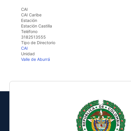
the
CAI
screen
CAI Caribe
reader
Estación
to
Estación Castilla
help
Teléfono
you
3182513555
navigate
Tipo de Directorio
and
CAI
interact
Unidad
with
Valle de Aburrá
the
content.