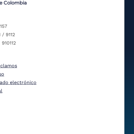
de Colombia
 157
 / 9112
 910112
eclamos
so
tado electrónico
al