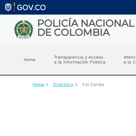
Welcome
Skip to main content
to
All
in
POLICÍA NACIONAL
One
DE COLOMBIA
Accessibility
screen
reader.
Toggle menu
To
start
Transparencia y Acceso
Atenc
Home
the
a la Información Pública
a la 
All
in
One
Accessibility
Home
Directorio
CAI Caribe
screen
reader,
press
"Ctrl
+
/".
This
shortcut
activates