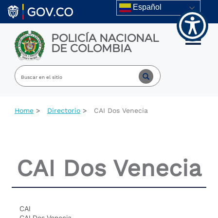
Skip to main content
Español
POLICÍA NACIONAL
Toggle m
DE COLOMBIA
Home
Directorio
CAI Dos Venecia
CAI Dos Venecia
CAI
CAI Dos Venecia