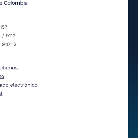
de Colombia
 157
 / 9112
 910112
eclamos
so
tado electrónico
al