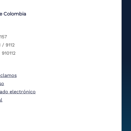
de Colombia
 157
 / 9112
 910112
eclamos
so
tado electrónico
al