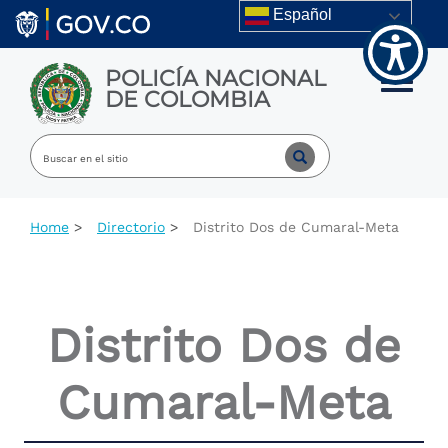
Welcome
Skip to main content
Español
to
All
in
POLICÍA NACIONAL
One
Toggle m
DE COLOMBIA
Accessibility
screen
reader.
To
start
the
All
Home
Directorio
Distrito Dos de Cumaral-Meta
in
One
Accessibility
screen
reader,
Distrito Dos de
press
"Ctrl
+
Cumaral-Meta
/".
This
shortcut
activates