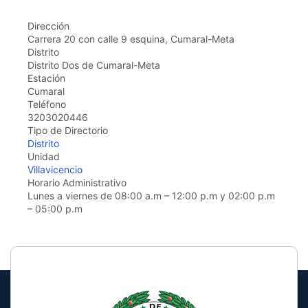
the
screen
Dirección
reader
Carrera 20 con calle 9 esquina, Cumaral-Meta
to
Distrito
help
Distrito Dos de Cumaral-Meta
you
Estación
navigate
Cumaral
and
Teléfono
interact
3203020446
with
Tipo de Directorio
the
Distrito
content.
Unidad
Villavicencio
Horario Administrativo
Lunes a viernes de 08:00 a.m – 12:00 p.m y 02:00 p.m
– 05:00 p.m