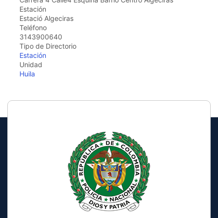
the
Estación
screen
Estació Algeciras
reader
Teléfono
to
3143900640
help
Tipo de Directorio
you
Estación
navigate
Unidad
and
Huila
interact
with
the
content.