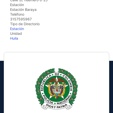
the
Estación
screen
Estación Baraya
reader
Teléfono
to
3157595967
help
Tipo de Directorio
you
Estación
navigate
Unidad
and
Huila
interact
with
the
content.