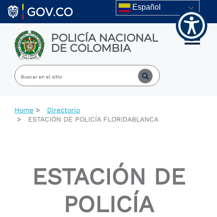
Welcome
Skip to main content
Español
to
All
in
POLICÍA NACIONAL
One
Toggle m
DE COLOMBIA
Accessibility
screen
reader.
To
start
the
All
Home
Directorio
in
ESTACIÓN DE POLICÍA FLORIDABLANCA
One
Accessibility
screen
reader,
press
ESTACIÓN DE
"Ctrl
+
/".
POLICÍA
This
shortcut
activates