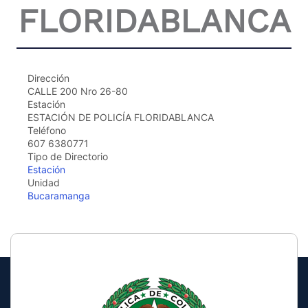
FLORIDABLANCA
the
screen
reader
to
help
you
Dirección
navigate
CALLE 200 Nro 26-80
and
Estación
interact
ESTACIÓN DE POLICÍA FLORIDABLANCA
with
Teléfono
the
607 6380771
content.
Tipo de Directorio
Estación
Unidad
Bucaramanga