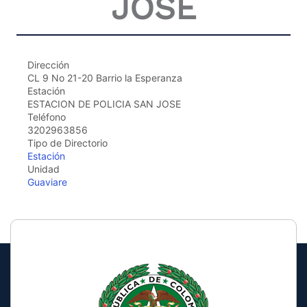
JOSE
the
screen
reader
to
help
Dirección
you
CL 9 No 21-20 Barrio la Esperanza
navigate
Estación
and
ESTACION DE POLICIA SAN JOSE
interact
Teléfono
with
3202963856
the
Tipo de Directorio
content.
Estación
Unidad
Guaviare