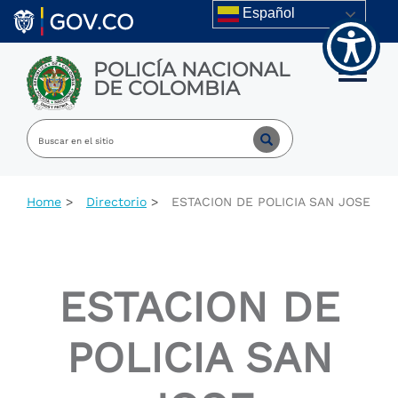
Welcome
Skip to main content
Español
to
All
in
POLICÍA NACIONAL
One
Toggle m
DE COLOMBIA
Accessibility
screen
reader.
To
start
the
All
Home
Directorio
ESTACION DE POLICIA SAN JOSE
in
One
Accessibility
screen
reader,
ESTACION DE
press
"Ctrl
+
POLICIA SAN
/".
This
shortcut
activates