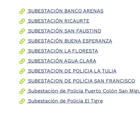
the
SUBESTACIÓN BANCO ARENAS
screen
reader
SUBESTACIÓN RICAURTE
to
help
SUBESTACIÓN SAN FAUSTINO
you
SUBESTACIÓN BUENA ESPERANZA
navigate
and
SUBESTACIÓN LA FLORESTA
interact
with
SUBESTACIÓN AGUA CLARA
the
content.
SUBESTACION DE POLICIA LA TULIA
SUBESTACION DE POLICIA SAN FRANCISCO
Subestación de Policía Puerto Colón San Mig
Subestación de Policía El Tigre