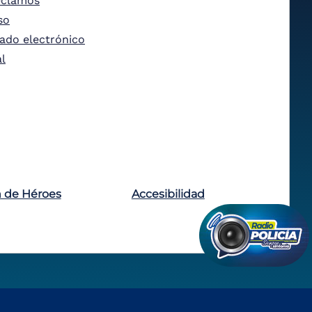
eclamos
so
tado electrónico
al
n de Héroes
Accesibilidad