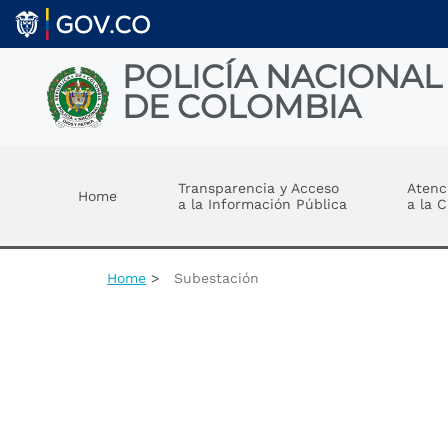
Welcome
Skip to main content
to
All
in
POLICÍA NACIONAL
One
DE COLOMBIA
Accessibility
screen
reader.
Toggle menu
To
start
Transparencia y Acceso
Atenc
Home
the
a la Información Pública
a la 
All
in
One
Accessibility
Home
Subestación
screen
reader,
press
"Ctrl
+
/".
This
shortcut
activates