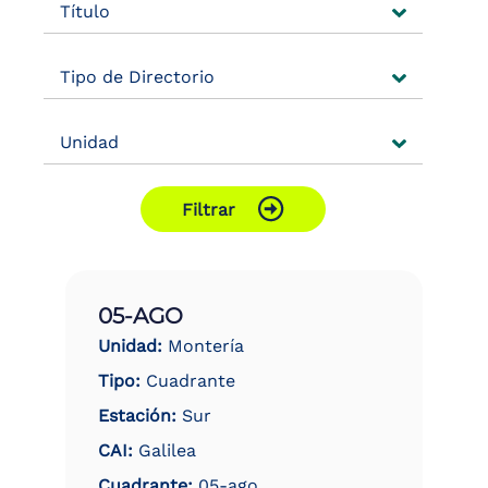
Título
the
screen
reader
Tipo de Directorio
to
help
you
Unidad
navigate
and
interact
with
Filtrar
the
content.
05-AGO
Unidad:
Montería
Tipo:
Cuadrante
Estación:
Sur
CAI:
Galilea
Cuadrante:
05-ago