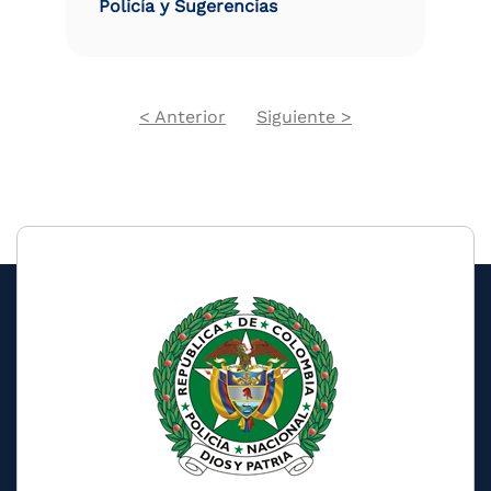
Policía y Sugerencias
Previous
Next
< Anterior
Siguiente >
Pagination
page
page