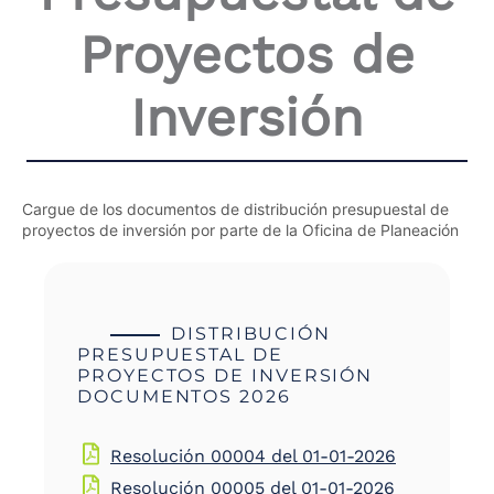
the
Proyectos de
screen
reader
to
Inversión
help
you
navigate
and
interact
with
Cargue de los documentos de distribución presupuestal de
the
proyectos de inversión por parte de la Oficina de Planeación
content.
DISTRIBUCIÓN
PRESUPUESTAL DE
PROYECTOS DE INVERSIÓN
DOCUMENTOS 2026
Resolución 00004 del 01-01-2026
Resolución 00005 del 01-01-2026