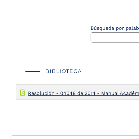
the
screen
reader
to
Búsqueda por palab
help
you
navigate
and
interact
with
the
content.
BIBLIOTECA
Resolución - 04048 de 2014 - Manual Académ