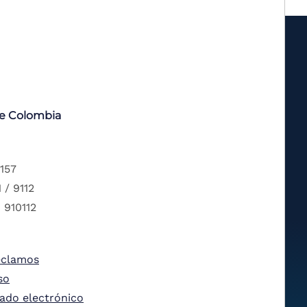
de Colombia
 157
 / 9112
 910112
eclamos
so
tado electrónico