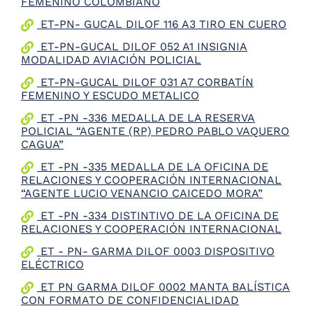
FEMENINO COLOMBIANO
the
ET-PN- GUCAL DILOF 116 A3 TIRO EN CUERO
screen
reader
ET-PN-GUCAL DILOF 052 A1 INSIGNIA
to
MODALIDAD AVIACIÓN POLICIAL
help
you
ET-PN-GUCAL DILOF 031 A7 CORBATÍN
navigate
FEMENINO Y ESCUDO METALICO
and
ET -PN -336 MEDALLA DE LA RESERVA
interact
POLICIAL “AGENTE (RP) PEDRO PABLO VAQUERO
with
CAGUA”
the
content.
ET -PN -335 MEDALLA DE LA OFICINA DE
RELACIONES Y COOPERACIÓN INTERNACIONAL
“AGENTE LUCIO VENANCIO CAICEDO MORA”
ET -PN -334 DISTINTIVO DE LA OFICINA DE
RELACIONES Y COOPERACIÓN INTERNACIONAL
ET - PN- GARMA DILOF 0003 DISPOSITIVO
ELÉCTRICO
ET PN GARMA DILOF 0002 MANTA BALÍSTICA
CON FORMATO DE CONFIDENCIALIDAD