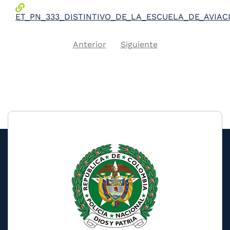
ET_PN_333_DISTINTIVO_DE_LA_ESCUELA_DE_AVIAC
Previous
Next
Anterior
Siguiente
Pagination
page
page