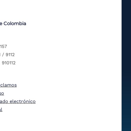
de Colombia
 157
 / 9112
 910112
eclamos
so
tado electrónico
al