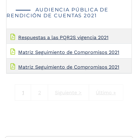
AUDIENCIA PÚBLICA DE
RENDICIÓN DE CUENTAS 2021
Respuestas a las PQR2S vigencia 2021
Matriz Seguimiento de Compromisos 2021
Matriz Seguimiento de Compromisos 2021
Current page
Página
Next page
Last page
1
2
Siguiente >
Último »
Pagination