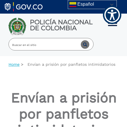
Welcome
Skip to main content
Español
to
All
in
POLICÍA NACIONAL
One
Toggle m
DE COLOMBIA
Accessibility
screen
reader.
To
start
the
All
Home
Envían a prisión por panfletos intimidatorios
in
One
Accessibility
screen
reader,
Envían a prisión
press
"Ctrl
+
por panfletos
/".
This
shortcut
activates