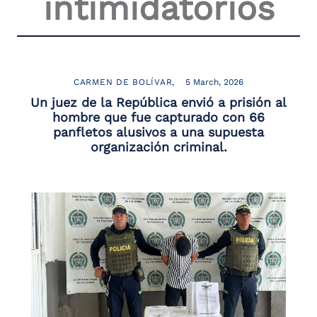
intimidatorios
the
screen
reader
to
help
you
CARMEN DE BOLÍVAR
5 March, 2026
navigate
Un juez de la República envió a prisión al
and
hombre que fue capturado con 66
interact
panfletos alusivos a una supuesta
with
organización criminal.
the
content.