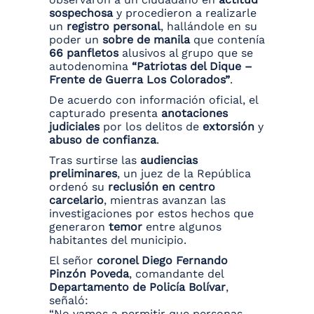
sospechosa
y procedieron a realizarle
un
registro personal
, hallándole en su
poder un
sobre de manila
que contenía
66 panfletos
alusivos al grupo que se
autodenomina
“Patriotas del Dique –
Frente de Guerra Los Colorados”
.
De acuerdo con información oficial, el
capturado presenta
anotaciones
judiciales
por los delitos de
extorsión
y
abuso de confianza
.
Tras surtirse las
audiencias
preliminares
, un juez de la República
ordenó su
reclusión en centro
carcelario
, mientras avanzan las
investigaciones por estos hechos que
generaron
temor
entre algunos
habitantes del municipio.
El señor
coronel Diego Fernando
Pinzón Poveda
, comandante del
Departamento de Policía Bolívar
,
señaló:
“No vamos a permitir que personas