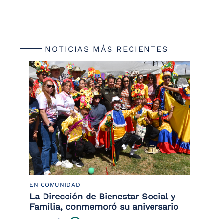
NOTICIAS MÁS RECIENTES
EN COMUNIDAD
PO
 la
La Dirección de Bienestar Social y
Po
Familia, conmemoró su aniversario
co
ce