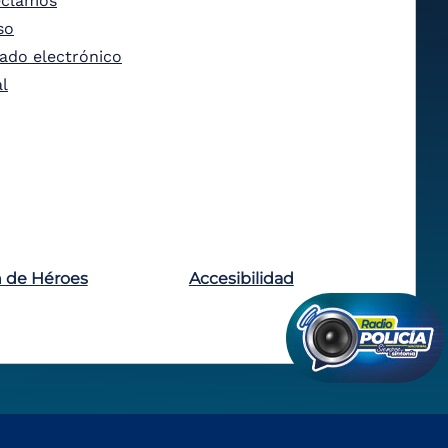
eclamos
so
tado electrónico
al
n de Héroes
Accesibilidad