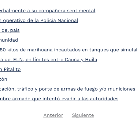
 verbalmente a su compañera sentimental
operativo de la Policía Nacional
 del país
munidad
280 kilos de marihuana incautados en tanques que simula
la del ELN, en límites entre Cauca y Huila
 Pitalito
zón
icación, tráfico y porte de armas de fuego y/o municiones
mbre armado que intentó evadir a las autoridades
Previous
Next
Anterior
Siguiente
Pagination
page
page