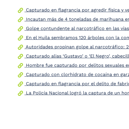
the
Capturado en flagrancia por agredir física y
screen
reader
Incautan más de 4 toneladas de marihuana en 
to
help
Golpe contundente al narcotráfico en las vías
you
En el Huila sembramos 120 árboles con la co
navigate
and
Autoridades propinan golpe al narcotráfico: 
interact
with
Capturado alias ‘Gustavo’ o ‘El Negro’, cabecil
the
content.
Hombre fue capturado por delitos sexuales en
Capturado con clorhidrato de cocaína en gar
Capturado en flagrancia por el delito de fabr
La Policía Nacional logró la captura de un ho