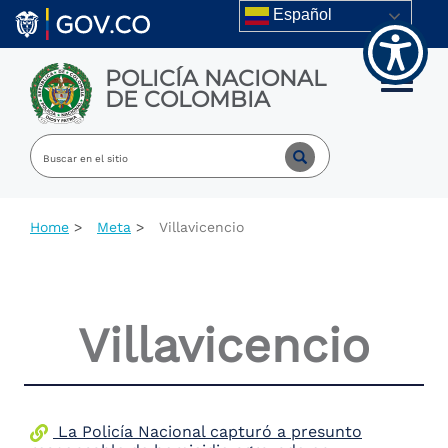
Welcome
Skip to main content
Español
to
All
in
POLICÍA NACIONAL
One
Toggle m
DE COLOMBIA
Accessibility
screen
reader.
To
start
the
All
Home
Meta
Villavicencio
in
One
Accessibility
screen
reader,
Villavicencio
press
"Ctrl
+
/".
This
shortcut
La Policía Nacional capturó a presunto
activates