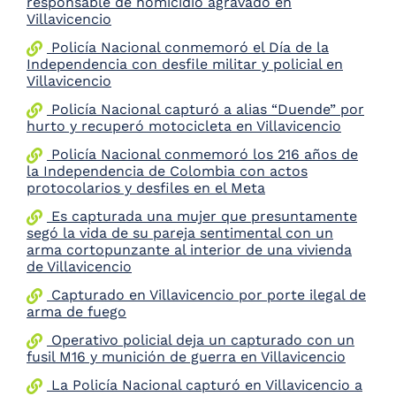
responsable de homicidio agravado en
the
Villavicencio
screen
Policía Nacional conmemoró el Día de la
reader
Independencia con desfile militar y policial en
to
Villavicencio
help
you
Policía Nacional capturó a alias “Duende” por
navigate
hurto y recuperó motocicleta en Villavicencio
and
interact
Policía Nacional conmemoró los 216 años de
with
la Independencia de Colombia con actos
the
protocolarios y desfiles en el Meta
content.
Es capturada una mujer que presuntamente
segó la vida de su pareja sentimental con un
arma cortopunzante al interior de una vivienda
de Villavicencio
Capturado en Villavicencio por porte ilegal de
arma de fuego
Operativo policial deja un capturado con un
fusil M16 y munición de guerra en Villavicencio
La Policía Nacional capturó en Villavicencio a