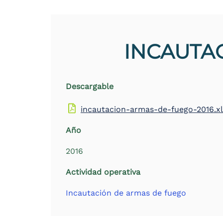
the
screen
reader
to
INCAUTAC
help
you
navigate
and
interact
Descargable
with
the
incautacion-armas-de-fuego-2016.x
content.
Año
2016
Actividad operativa
Incautación de armas de fuego