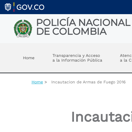
Welcome
Skip to main content
to
All
in
POLICÍA NACIONAL
One
DE COLOMBIA
Accessibility
screen
reader.
Toggle menu
To
start
Transparencia y Acceso
Atenc
Home
the
a la Información Pública
a la 
All
in
One
Accessibility
Home
Incautacion de Armas de Fuego 2016
screen
reader,
press
"Ctrl
+
Incautac
/".
This
shortcut
activates