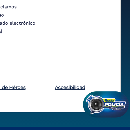
eclamos
so
tado electrónico
al
n de Héroes
Accesibilidad