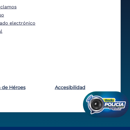
eclamos
so
tado electrónico
al
n de Héroes
Accesibilidad