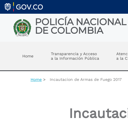
Skip to main content
POLICÍA NACIONAL
DE COLOMBIA
Toggle menu
Transparencia y Acceso
Atenc
Home
a la Información Pública
a la 
Home
Incautacion de Armas de Fuego 2017
Incautac