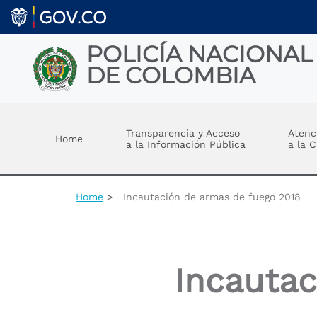
Welcome
Skip to main content
to
All
in
POLICÍA NACIONAL
One
DE COLOMBIA
Accessibility
screen
reader.
Toggle menu
To
start
Transparencia y Acceso
Atenc
Home
the
a la Información Pública
a la 
All
in
One
Accessibility
Home
Incautación de armas de fuego 2018
screen
reader,
press
"Ctrl
+
Incautac
/".
This
shortcut
activates