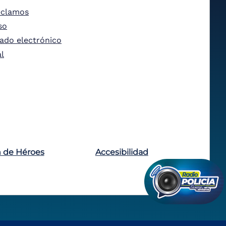
eclamos
so
tado electrónico
al
n de Héroes
Accesibilidad