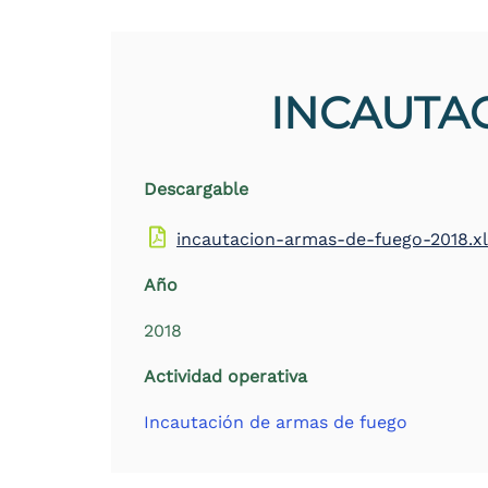
the
screen
reader
to
INCAUTAC
help
you
navigate
and
interact
Descargable
with
the
incautacion-armas-de-fuego-2018.x
content.
Año
2018
Actividad operativa
Incautación de armas de fuego