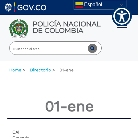
Skip to main content
Español
POLICÍA NACIONAL
Toggle m
DE COLOMBIA
Home
Directorio
01-ene
01-ene
CAI
Granada