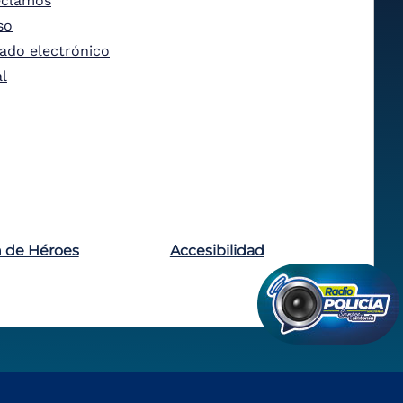
eclamos
so
tado electrónico
al
n de Héroes
Accesibilidad