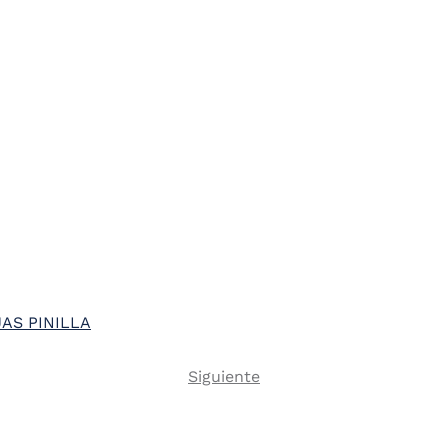
AS PINILLA
Next
Siguiente
Pagination
page