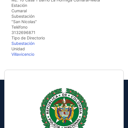
the
Estación
screen
Cumaral
reader
Subestación
to
"San Nicolas"
help
Teléfono
you
3132696871
navigate
Tipo de Directorio
and
Subestación
interact
Unidad
with
Villavicencio
the
content.