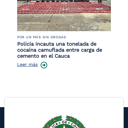
POR UN PAÍS SIN DROGAS
LU
Policía incauta una tonelada de
Tr
cocaína camuflada entre carga de
pr
cemento en el Cauca
lo
Leer más
Le