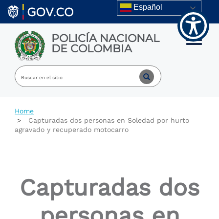
Welcome
Skip to main content
Español
to
All
in
POLICÍA NACIONAL
One
Toggle m
DE COLOMBIA
Accessibility
screen
reader.
To
start
the
All
Home
in
Capturadas dos personas en Soledad por hurto
One
agravado y recuperado motocarro
Accessibility
screen
reader,
press
"Ctrl
Capturadas dos
+
/".
This
personas en
shortcut
activates