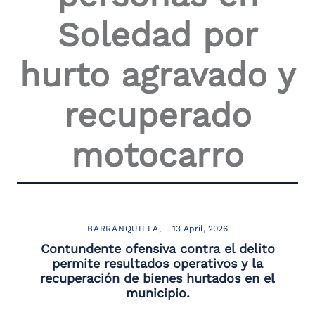
the
Soledad por
screen
reader
to
hurto agravado y
help
you
navigate
recuperado
and
interact
with
motocarro
the
content.
BARRANQUILLA
13 April, 2026
Contundente ofensiva contra el delito
permite resultados operativos y la
recuperación de bienes hurtados en el
municipio.