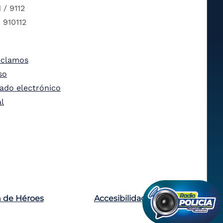
 / 9112
 910112
eclamos
so
tado electrónico
al
n de Héroes
Accesibilidad