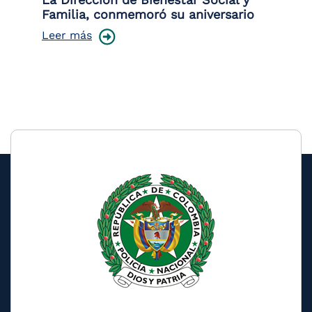
Familia, conmemoró su aniversario
co
ce
Leer más
Le