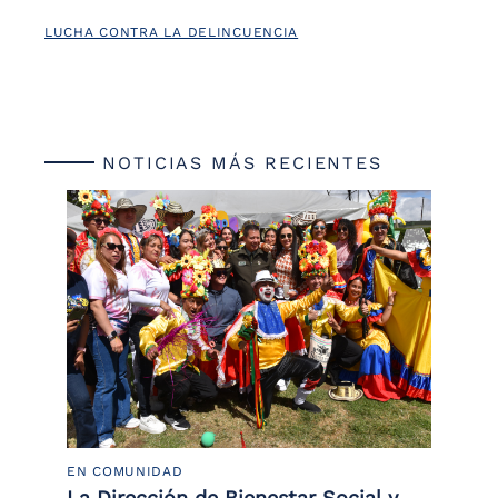
LUCHA CONTRA LA DELINCUENCIA
NOTICIAS MÁS RECIENTES
EN COMUNIDAD
PO
 la
La Dirección de Bienestar Social y
Po