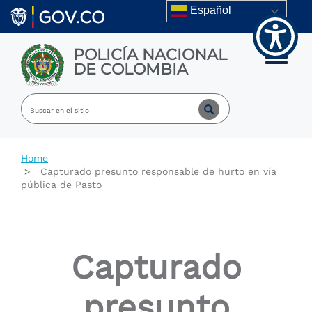
Welcome
Skip to main content
Español
to
All
in
POLICÍA NACIONAL
One
Toggle m
DE COLOMBIA
Accessibility
screen
reader.
To
start
the
All
Home
in
Capturado presunto responsable de hurto en vía
One
pública de Pasto
Accessibility
screen
reader,
press
"Ctrl
Capturado
+
/".
This
presunto
shortcut
activates