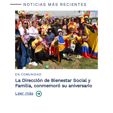
NOTICIAS MÁS RECIENTES
EN COMUNIDAD
PO
 la
La Dirección de Bienestar Social y
Po
Familia, conmemoró su aniversario
co
ce
Leer más
Le