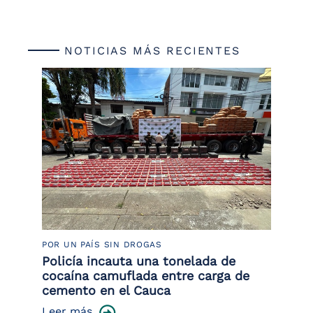
NOTICIAS MÁS RECIENTES
POR UN PAÍS SIN DROGAS
LU
Policía incauta una tonelada de
Tr
cocaína camuflada entre carga de
pr
cemento en el Cauca
lo
Leer más
Le