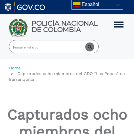
Skip to main content
Español
POLICÍA NACIONAL
Toggle m
DE COLOMBIA
Home
Capturados ocho miembros del GDO “Los Pepes” en
Barranquilla
Capturados ocho
miembros del