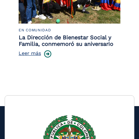
EN COMUNIDAD
PO
 la
La Dirección de Bienestar Social y
Po
Familia, conmemoró su aniversario
co
ce
Leer más
Le