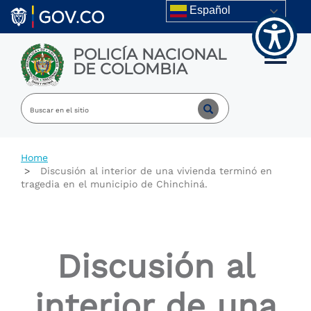
Welcome
Skip to main content
Español
to
All
in
POLICÍA NACIONAL
One
Toggle m
DE COLOMBIA
Accessibility
screen
reader.
To
start
the
All
Home
in
Discusión al interior de una vivienda terminó en
One
tragedia en el municipio de Chinchiná.
Accessibility
screen
reader,
press
"Ctrl
Discusión al
+
/".
This
interior de una
shortcut
activates