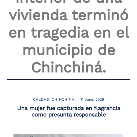
the
vivienda terminó
screen
reader
to
en tragedia en el
help
you
navigate
municipio de
and
interact
with
Chinchiná.
the
content.
CALDAS
CHINCHINÁ
11 June, 2026
Una mujer fue capturada en flagrancia
como presunta responsable