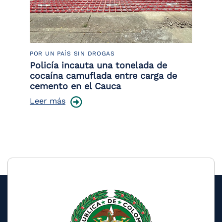
POR UN PAÍS SIN DROGAS
LU
Policía incauta una tonelada de
Tr
cocaína camuflada entre carga de
pr
cemento en el Cauca
lo
Leer más
Le