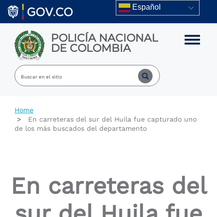
Skip to main content
Español
POLICÍA NACIONAL
Toggle m
DE COLOMBIA
Home
En carreteras del sur del Huila fue capturado uno
de los más buscados del departamento
En carreteras del
sur del Huila fue