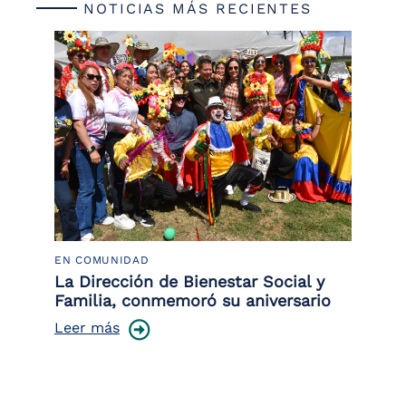
NOTICIAS MÁS RECIENTES
EN COMUNIDAD
PO
 la
La Dirección de Bienestar Social y
Po
Familia, conmemoró su aniversario
co
ce
Leer más
Le