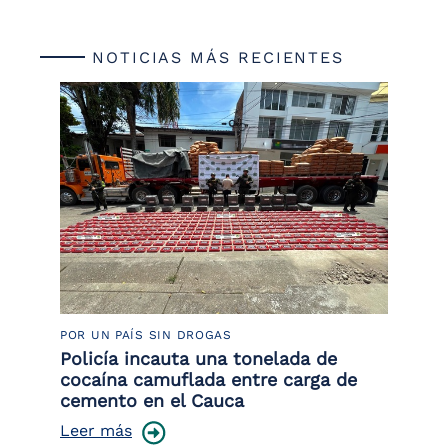
NOTICIAS MÁS RECIENTES
POR UN PAÍS SIN DROGAS
LU
or
Policía incauta una tonelada de
La
de
cocaína camuflada entre carga de
de
cemento en el Cauca
Le
Leer más