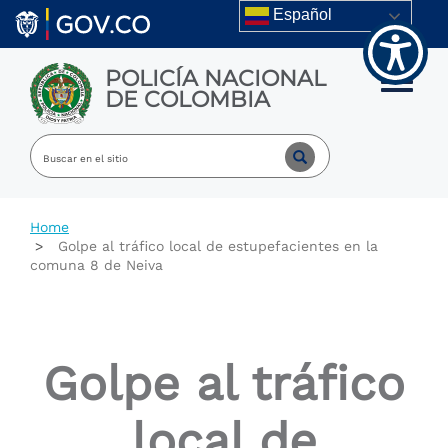
Welcome
Skip to main content
Español
to
All
in
POLICÍA NACIONAL
One
Toggle m
DE COLOMBIA
Accessibility
screen
reader.
To
start
the
All
Home
in
Golpe al tráfico local de estupefacientes en la
One
comuna 8 de Neiva
Accessibility
screen
reader,
press
"Ctrl
Golpe al tráfico
+
/".
This
local de
shortcut
activates