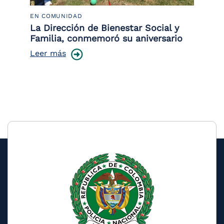
EN COMUNIDAD
PO
 la
La Dirección de Bienestar Social y
Po
Familia, conmemoró su aniversario
co
ce
Leer más
Le