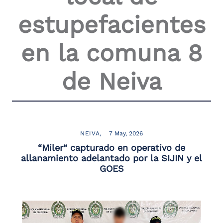
the
estupefacientes
screen
reader
to
en la comuna 8
help
you
navigate
de Neiva
and
interact
with
the
content.
NEIVA
7 May, 2026
“Miler” capturado en operativo de
allanamiento adelantado por la SIJIN y el
GOES