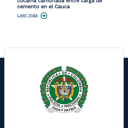
cocaína camuflada entre carga de
pr
cemento en el Cauca
lo
Leer más
Le