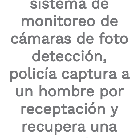
sistema de
the
screen
monitoreo de
reader
to
help
cámaras de foto
you
navigate
and
detección,
interact
with
the
policía captura a
content.
un hombre por
receptación y
recupera una