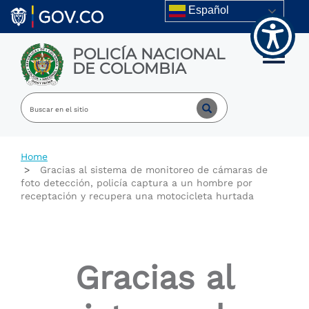
Welcome
Skip to main content
Español
to
All
in
POLICÍA NACIONAL
One
Toggle m
DE COLOMBIA
Accessibility
screen
reader.
To
start
the
All
Home
in
Gracias al sistema de monitoreo de cámaras de
One
foto detección, policía captura a un hombre por
Accessibility
receptación y recupera una motocicleta hurtada
screen
reader,
press
"Ctrl
+
Gracias al
/".
This
shortcut
activates